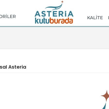
ORİLER
KALİTE
al Asteria