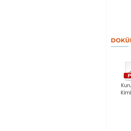
DOKÜ
Kur
Kiml