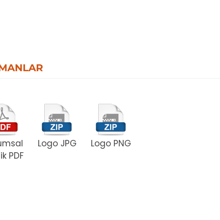
MANLAR
umsal
Logo JPG
Logo PNG
ik PDF