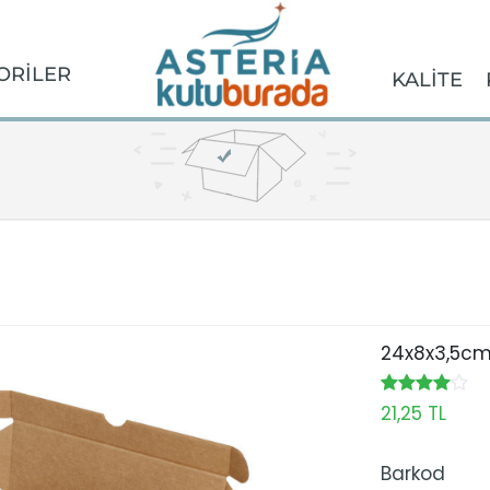
ORİLER
KALİTE
24x8x3,5cm
21,25 TL
Barkod